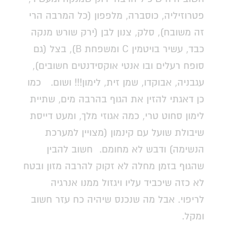
פטרוזיליה, כוסברה, מלפפון (כל המרבה הרי
זה משובח), סלק, צנון לבן (ירק שורש מנקה
כבד, עשיר בויטמין C ומשפחת B), בצל (גם
סופח רעלים ובו אנטי אוקסידנטים חשובים),
עגבניה, אבוקדו, שמן זית, לימון!!! ושום. כמו
כן דאגתי להזין את הגוף בהרבה מים, שתיית
לימון סחוט טרי, כמה אגוזי מלך, ומעט דייסת
שיבולת שועל עם קינמון (מצויין למערכת
הנשימה) ודבש לא מחומם. חשוב להבין
שהגוף בזמן מחלה לא זקוק להרבה מזון ובטח
לא כזה שיכביד עליו ויגזול ממנו אנרגיה
לריפוי. אבל מה שנכנס שיהיה כח עזר חשוב
ומקל.