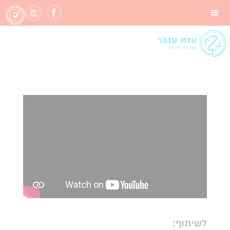
אין לי כח להכין
סלט
לשיתוף: