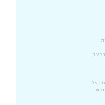
ה
חירה,
ם האלו
נפש.