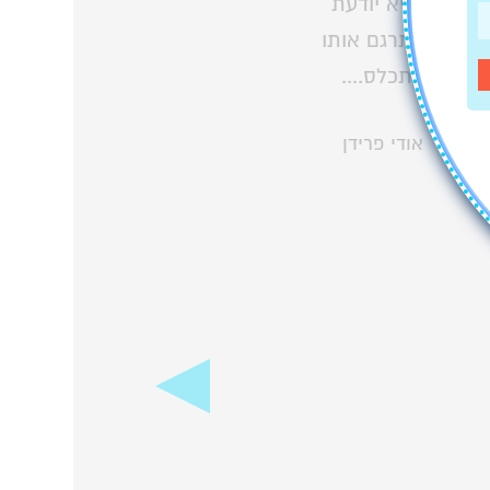
והיא יודעת
לתרגם אותו
לתכלס....
אודי פרידן