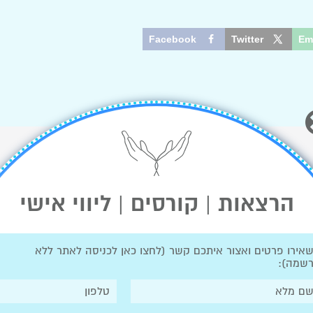
Facebook
Twitter
Em
הרצאות | קורסים | ליווי אישי
לאחר שנים רבות
של חיפוש דרך
בקשר המורכב
אירו פרטים ואצור איתכם קשר (
לחצו כאן לכניסה לאתר ללא
שמה
):
שבין גוף תזונה
בריאות ונפש