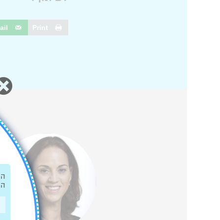
ail
Print
אני פוסט
טראומתית מכל
נושא הדיאטנים
הש
הר
למיניהם. זה
מעורר בי