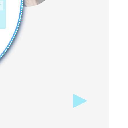
התנגדות
אוטומטית.
כשהתוודעתי
לענת ושיטתה
חויתי משהו אחר
לגמרי....
נורית קריב